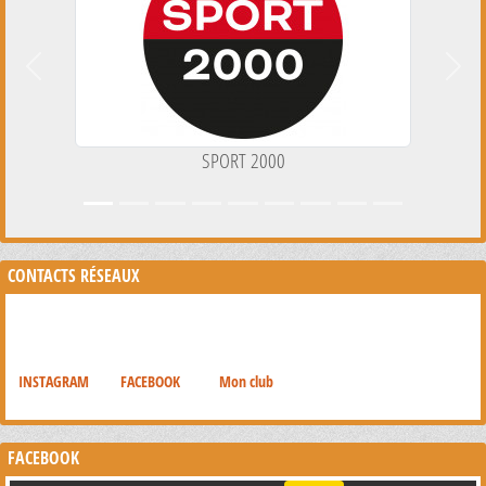
Précedent
Suiva
SPORT 2000
CONTACTS RÉSEAUX
INSTAGRAM
FACEBOOK
Mon club
FACEBOOK