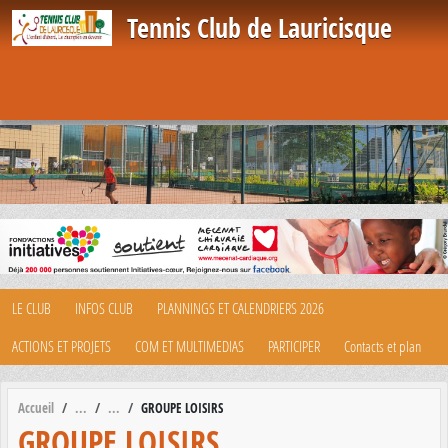
Panneau de gestion des cookies
Tennis Club de Lauricisque
LE CLUB
INFOS CLUB
PLANNINGS ET CALENDRIERS 2026
ACTIONS ET PROJETS
COM ET MULTIMEDIAS
PARTICIPER
Contacts et plan
Accueil
GROUPE LOISIRS
GROUPE LOISIRS