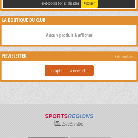
Facebook (like box) est désactivé.
Autoriser
LA BOUTIQUE DU CLUB
Aucun produit à afficher
NEWSLETTER
+ de newsletters
Inscription à la newsletter
SPORTS
REGIONS
237585
visites