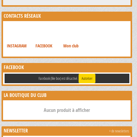
CONTACTS RÉSEAUX
INSTAGRAM
FACEBOOK
Mon club
FACEBOOK
Facebook (like box) est désactivé.
Autoriser
LA BOUTIQUE DU CLUB
Aucun produit à afficher
NEWSLETTER
+ de newsletters