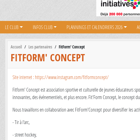
LE CLUB
INFOS CLUB
PLANNINGS ET CALENDRIERS 2026
A
Accueil
Les partenaires
FitForm' Concept
FITFORM' CONCEPT
Site internet : https://www.instagram.com/fitformconcept/
Fitform' Concept est association sportive et culturelle de jeunes éducateurs sp
innovantes, des événementiels, et plus encore. Fit'Form Concept, le concept du 
Nous travaillons en collaboration avec FitForm'Concept pour diversifier les ac
- Tir à l'arc,
- street hockey,