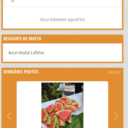
31
Aucun évènement aujourd'hui
RÉSULTATS DE MATCH
Aucun résultat à afficher.
DERNIÈRES PHOTOS
+ de photos
Précedent
Suivant