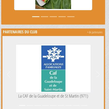
PARTENAIRES DU CLUB
+ de partenaires
Précedent
Suivant
 Martin (971)
Cap excellence