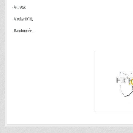
- Aktivéw,
- Afrokarib'fit,
- Randonnée...