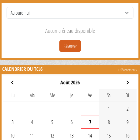
Aucun créneau disponible
Réserver
CALENDRIER DU TCL6
+ d'évènements
Août 2026
Lu
Ma
Me
Je
Ve
Sa
Di
1
2
3
4
5
6
7
8
9
10
11
12
13
14
15
16