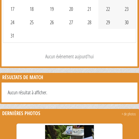
17
18
19
20
21
22
23
24
25
26
27
28
29
30
31
Aucun évènement aujourd'hui
RÉSULTATS DE MATCH
Aucun résultat à afficher.
DERNIÈRES PHOTOS
+ de photos