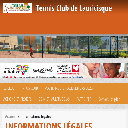
Panneau de gestion des cookies
Tennis Club de Lauricisque
LE CLUB
INFOS CLUB
PLANNINGS ET CALENDRIERS 2026
ACTIONS ET PROJETS
COM ET MULTIMEDIAS
PARTICIPER
Contacts et plan
Accueil
Informations légales
INFORMATIONS LÉGALES